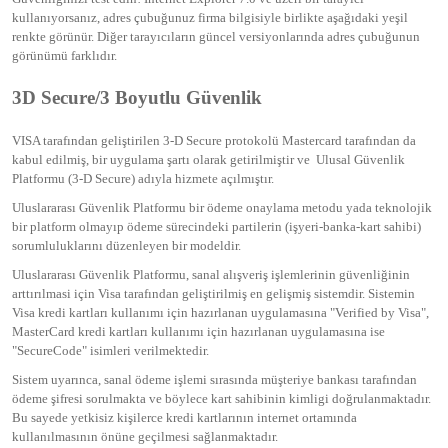
kullanıyorsanız, adres çubuğunuz firma bilgisiyle birlikte aşağıdaki yeşil
renkte görünür. Diğer tarayıcıların güncel versiyonlarında adres çubuğunun
görünümü farklıdır.
3D Secure/3 Boyutlu Güvenlik
VISA tarafından geliştirilen 3-D Secure protokolü Mastercard tarafından da
kabul edilmiş, bir uygulama şartı olarak getirilmiştir ve Ulusal Güvenlik
Platformu (3-D Secure) adıyla hizmete açılmıştır.
Uluslararası Güvenlik Platformu bir ödeme onaylama metodu yada teknolojik
bir platform olmayıp ödeme sürecindeki partilerin (işyeri-banka-kart sahibi)
sorumluluklarını düzenleyen bir modeldir.
Uluslararası Güvenlik Platformu, sanal alışveriş işlemlerinin güvenliğinin
arttırılmasi için Visa tarafından geliştirilmiş en gelişmiş sistemdir. Sistemin
Visa kredi kartları kullanımı için hazırlanan uygulamasına "Verified by Visa",
MasterCard kredi kartları kullanımı için hazırlanan uygulamasına ise
"SecureCode" isimleri verilmektedir.
Sistem uyarınca, sanal ödeme işlemi sırasında müşteriye bankası tarafından
ödeme şifresi sorulmakta ve böylece kart sahibinin kimligi doğrulanmaktadır.
Bu sayede yetkisiz kişilerce kredi kartlarının internet ortamında
kullanılmasının önüne geçilmesi sağlanmaktadır.