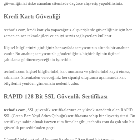
güvenliğinizi riske atmadan sitemizde özgürce alışveriş yapabilirsiniz.
Kredi Kartı Güvenliği
techofis.com
, kredi kartıyla yapacağınız alışverişlerde güvenliğiniz için her
zaman en son teknolojileri ve en iyi servis sağlayıcıları kullanır.
Kişisel bilgilerinizi girdiğiniz her sayfada tarayıcınızın altında bir anahtar
vardır. Bu anahtar, tarayıcınızla gönderdiğiniz hiçbir bilginin üçüncü
şahıslarca görünemeyeceğinin işaretidir.
techofis.com kişisel bilgilerinizi, kart numarası ve şifrelerinizi kayıt etmez,
saklamaz. Sitemizden vereceğiniz her siparişi oluşturma aşamasında kart
bilgilerini yeniden girmenizin nedeni budur.
RAPID 128 Bit SSL Güvenlik Sertifikası
techofis.com
, SSL güvenlik sertifikalarının en yüksek standardı olan RAPID
SSL (Green Bar: Yeşil Adres Çubuğu) sertifikasına sahip bir alışveriş sitesi. Bu
sertifikaya sahip olmak isteyen tüm firmalar gibi, techofis.com da çok sıkı bir
güvenlik prosedüründen geçti.
Güvenliğinizi test edin! Internet Explorer 7.0 ve üzeri bir tarayıcı