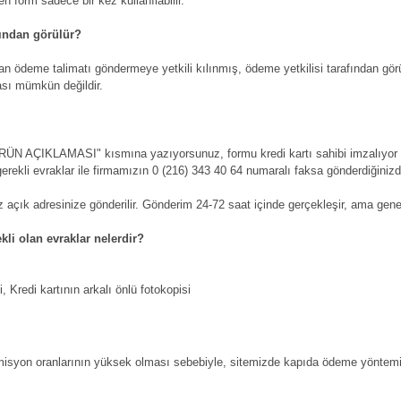
en form sadece bir kez kullanılabilir.
fından görülür?
 ödeme talimatı göndermeye yetkili kılınmış, ödeme yetkilisi tarafından görülü
ası mümkün değildir.
"ÜRÜN AÇIKLAMASI" kısmına yazıyorsunuz, formu kredi kartı sahibi imzalıyor ve
gerekli evraklar ile firmamızın 0 (216) 343 40 64 numaralı faksa gönderdiğini
nız açık adresinize gönderilir. Gönderim 24-72 saat içinde gerçekleşir, ama gene
li olan evraklar nelerdir?
, Kredi kartının arkalı önlü fotokopisi
 komisyon oranlarının yüksek olması sebebiyle, sitemizde kapıda ödeme yöntem