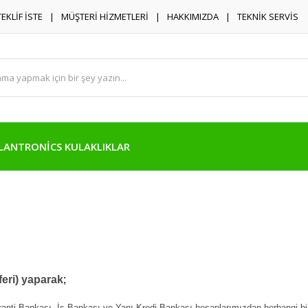
TEKLİF İSTE
MÜŞTERİ HİZMETLERİ
HAKKIMIZDA
TEKNİK SERVİS
LANTRONİCS KULAKLIKLAR
eri) yaparak
;
nti Bankası, İş Bankası ve Yapı Kredi Bankası,hesaplarımızdan herhangi biri