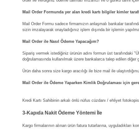
order ile verdiğiniz ödeme talimatı imzanızı ve o günkü tarihi içer
Mail Order Formunda yer alan kredi kartı bilgiler kimler tara
Mail Order Formu sadece firmamızın anlaşmalı bankalar tarafından
sizin imzalayarak onayladığınız işlem dışında bir işlemin yapılm
Mail Order ile Nasıl Ödeme Yapacağım?
Sipariş vermek istediğiniz ürünün adını formun üst tarafındaki 
doğrulamasında kullanılmak üzere bankalarca talep edilen diğer 
Ürün daha sonra size kargo aracılığı ile bize mail ile ulaştırdığı
Mail Order ile Ödeme Yaparken Kimlik Doğrulaması için gerek
Kredi Kartı Sahibinin arkalı önlü nüfus cüzdanı / ehliyet fotokopisi
3-Kapıda Nakit Ödeme Yöntemi İle
Kargo firmalarının alınan ürün fatura tutarlarına, uyguladıkları