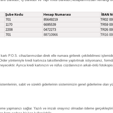
Şube Kodu
Hesap Numarası
İBAN N
701
85649219
TR02 00
1170
6695539
TR59 00
2208
0472273
TR26 00
701
88710966
TR16 00
i kartı P.O.S. cihazlarımızdan direk elle numara girilerek çekilebilmesi işlemid
er yöntemiyle kredi kartınıza taksitlendirme yaptırtmak istiyorsanız, formda be
eyecektir. Ayrıca kredi kartınızın ve nüfus cüzdanınızın arkalı-önlü fotokopisi 
temlerinin, sabit ve sürekli giderlerinin sistemimizin genel giderlerine olan 
ödeme yapmanızı sağlar. Yazılı ve imzalı onayınız olmadan ödeme gerçekleştiri