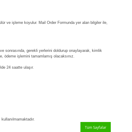
r ve işleme koyulur. Mail Order Formunda yer alan bilgiler ile,
 sonrasında, gerekli yerlerini doldurup onaylayarak, kimlik
zde, ödeme işlemini tamamlamış olacaksınız.
lde 24 saatte ulaşır.
i kullanılmamaktadır.
Tüm Sayfalar