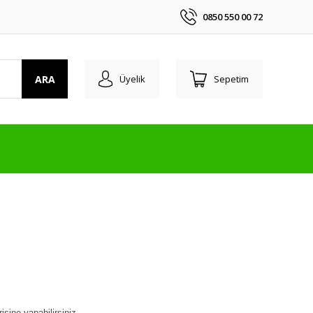
0850 550 00 72
ARA
Üyelik
Sepetim
sine yapabilirsiniz