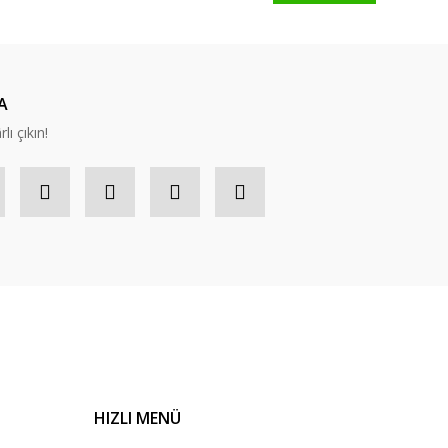
A
lı çıkın!
HIZLI MENÜ