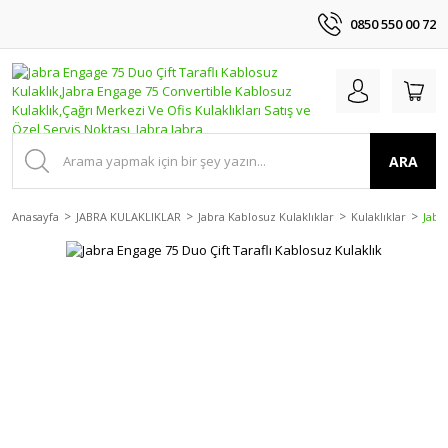
0850 550 00 72
ARA
Anasayfa
JABRA KULAKLIKLAR
Jabra Kablosuz Kulaklıklar
Kulaklıklar
Jabr