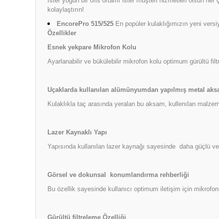
İster yoğun bir ofis ortamı ister müşteri hizmetleri olsun he
kolaylaştırın!
EncorePro 515/525
En popüler kulaklığımızın yeni versi
Özellikler
Esnek yekpare Mikrofon Kolu
Ayarlanabilir ve bükülebilir mikrofon kolu optimum gürültü fi
Uçaklarda kullanılan alümünyumdan yapılmış metal ak
Kulaklıkla taç arasında yeralan bu aksam, kullenılan malze
Lazer Kaynaklı Yapı
Yapısında kullanılan lazer kaynağı sayesinde daha güçlü ve
Görsel ve dokunsal konumlandırma rehberliği
Bu özellik sayesinde kullanıcı optimum iletişim için mikrof
Gürültü filtreleme Özelliği