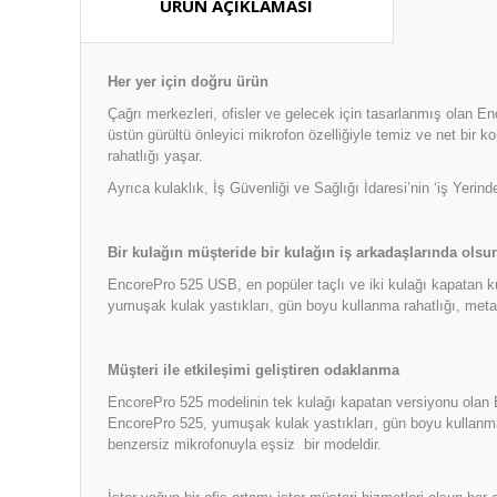
ÜRÜN AÇIKLAMASI
Her yer için doğru ürün
Çağrı merkezleri, ofisler ve gelecek için tasarlanmış olan E
üstün gürültü önleyici mikrofon özelliğiyle temiz ve net bir
rahatlığı yaşar.
Ayrıca kulaklık, İş Güvenliği ve Sağlığı İdaresi’nin ‘iş Yerin
Bir kulağın müşteride bir kulağın iş arkadaşlarında olsu
EncorePro 525 USB, en popüler taçlı ve iki kulağı kapatan k
yumuşak kulak yastıkları, gün boyu kullanma rahatlığı, metal
Müşteri ile etkileşimi geliştiren odaklanma
EncorePro 525 modelinin tek kulağı kapatan versiyonu olan 
EncorePro 525, yumuşak kulak yastıkları, gün boyu kullanma 
benzersiz mikrofonuyla eşsiz bir modeldir.