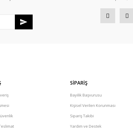
Gönder
Ş
SİPARİŞ
veriş
Bayilik Başvurusu
şmesi
Kişisel Verilen Korunması
Güvenlik
Sipariş Takibi
eslimat
Yardım ve Destek