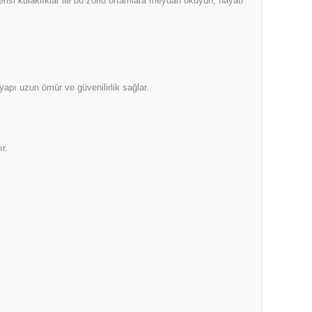
erisi kulaklıklar ile bu zorlu ortamlara meydan okuyun, hayatı
yapı uzun ömür ve güvenilirlik sağlar.
r.