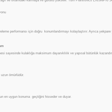
r çağrı ile ortamdaki karmaşa ve gürültü yükselir. Tüm Plantronics EncorePro S
yonu
ltreleme performansı için doğru konumlandırmayı kolaylaştırır. Ayrıca yekpare 
sam
mesi sayesinde kulaklığa maksimum dayanıklılık ve yapısal bütünlük kazandırı
 uzun ömürlüdür.
onun en uygun konuma geçtiğini hisseder ve duyar.