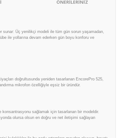
İ
ÖNERİLERİNİZ
ler sunar: Üç yenilikçi modeli ile tüm gün sorun yaşamadan,
crübe ile yollarına devam ederken gün boyu konforu ve
tiyaçları doğrultusunda yeniden tasarlanan EncorePro 525,
dırma mikrofon özelliğiyle eşsiz bir üründür.
 konsantrasyonu sağlamak için tasarlanan bir modeldir.
yonda olursa olsun en doğru ve net iletişimi sağlayan