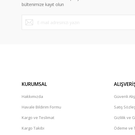
Ürün fiyatı diğer sitelerden daha pahalı.
bültenimize kayıt olun
Bu ürüne benzer farklı alternatifler olmalı.
KURUMSAL
ALIŞVERİ
Hakkımızda
Güvenli Alış
Havale Bildirim Formu
Satış Sözle
Kargo ve Teslimat
Gizlilik ve 
Kargo Takibi
Ödeme ve T