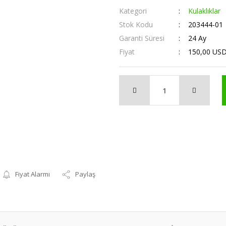
Kategori
Kulaklıklar
Stok Kodu
203444-01
Garanti Süresi
24 Ay
Fiyat
150,00 US
Fiyat Alarmı
Paylaş