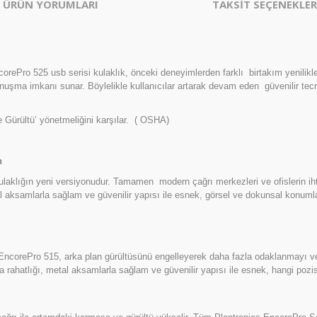
ÜRÜN YORUMLARI
TAKSİT SEÇENEKLER
ncorePro 525 usb serisi kulaklık, önceki deneyimlerden farklı birtakım yenilik
 konuşma imkanı sunar. Böylelikle kullanıcılar artarak devam eden güvenilir te
de Gürültü’ yönetmeliğini karşılar. ( OSHA)
n
ulaklığın yeni versiyonudur. Tamamen modern çağrı merkezleri ve ofislerin ih
 aksamlarla sağlam ve güvenilir yapısı ile esnek, görsel ve dokunsal konumlan
EncorePro 515, arka plan gürültüsünü engelleyerek daha fazla odaklanmayı ve
rahatlığı, metal aksamlarla sağlam ve güvenilir yapısı ile esnek, hangi pozis