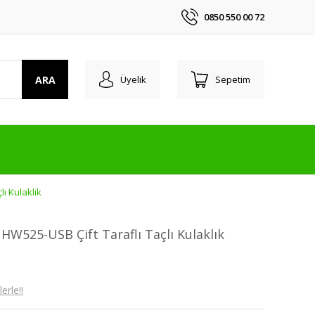
0850 550 00 72
ARA
Üyelik
Sepetim
ı Kulaklık
W525-USB Çift Taraflı Taçlı Kulaklık
erle!!