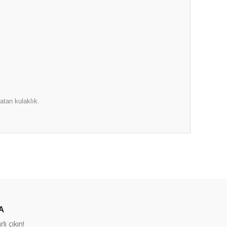
atan kulaklık.
ıza iletebilirsiniz.
A
lı çıkın!