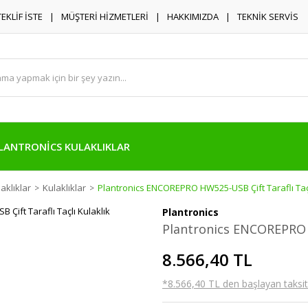
TEKLİF İSTE
MÜŞTERİ HİZMETLERİ
HAKKIMIZDA
TEKNİK SERVİS
LANTRONİCS KULAKLIKLAR
aklıklar
Kulaklıklar
Plantronics ENCOREPRO HW525-USB Çift Taraflı Taçl
Plantronics
Plantronics ENCOREPRO H
8.566,40 TL
*8.566,40 TL den başlayan taksitl