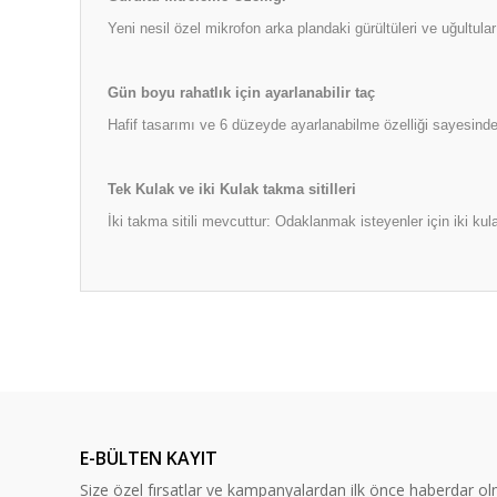
Yeni nesil özel mikrofon arka plandaki gürültüleri ve uğultula
Gün boyu rahatlık için ayarlanabilir taç
Hafif tasarımı ve 6 düzeyde ayarlanabilme özelliği sayesinde
Tek Kulak ve iki Kulak takma sitilleri
İki takma sitili mevcuttur: Odaklanmak isteyenler için iki kul
Bu ürünün fiyat bilgisi, resim, ürün açıklamalarında ve diğ
Görüş ve önerileriniz için teşekkür ederiz.
Ürün resmi kalitesiz, bozuk veya görüntülenemiyor.
Ürün açıklamasında eksik bilgiler bulunuyor.
E-BÜLTEN KAYIT
Ürün bilgilerinde hatalar bulunuyor.
Size özel fırsatlar ve kampanyalardan ilk önce haberdar ol