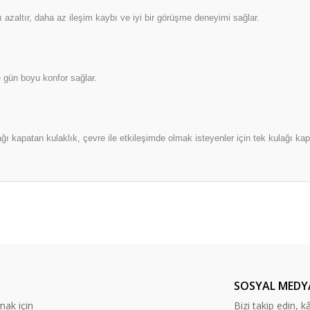
rı azaltır, daha az ileşim kaybı ve iyi bir görüşme deneyimi sağlar.
 gün boyu konfor sağlar.
ağı kapatan kulaklık, çevre ile etkileşimde olmak isteyenler için tek kulağı kap
er konularda yetersiz gördüğünüz noktaları öneri formunu kullanarak tarafım
Bu ürüne ilk yorumu siz yapın!
Yorum Yaz
SOSYAL MEDY
mak için
Bizi takip edin, kâr