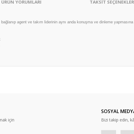
ÜRÜN YORUMLARI
TAKSİT SEÇENEKLER
su bağlanıp agent ve takım liderinin aynı anda konuşma ve dinleme yapmasın
k
k
er konularda yetersiz gördüğünüz noktaları öneri formunu kullanarak tarafım
Bu ürüne ilk yorumu siz yapın!
Yorum Yaz
SOSYAL MEDY
mak için
Bizi takip edin, kâr