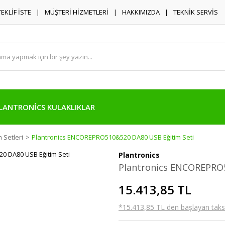
TEKLİF İSTE
MÜŞTERİ HİZMETLERİ
HAKKIMIZDA
TEKNİK SERVİS
LANTRONİCS KULAKLIKLAR
 Setleri
Plantronics ENCOREPRO510&520 DA80 USB Eğitim Seti
Plantronics
Plantronics ENCOREPRO5
15.413,85 TL
*15.413,85 TL den başlayan taksit