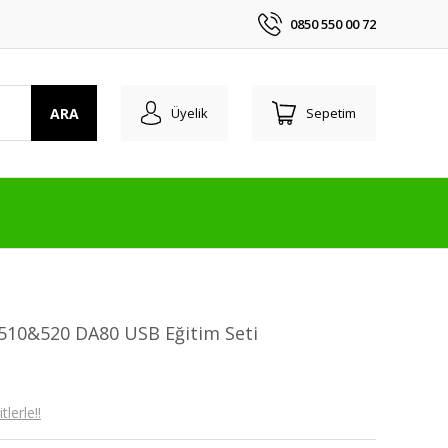
0850 550 00 72
ARA
Üyelik
Sepetim
10&520 DA80 USB Eğitim Seti
lerle!!