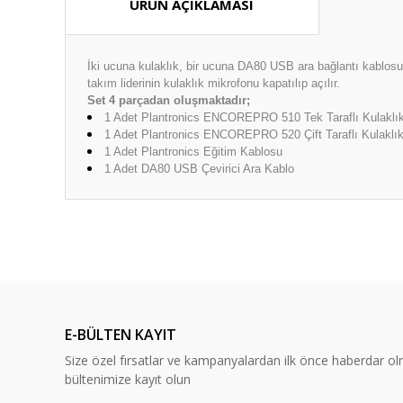
ÜRÜN AÇIKLAMASI
İki ucuna kulaklık, bir ucuna DA80 USB ara bağlantı kablo
takım liderinin kulaklık mikrofonu kapatılıp açılır.
Set 4 parçadan oluşmaktadır;
1 Adet Plantronics ENCOREPRO 510 Tek Taraflı Kulaklı
1 Adet Plantronics ENCOREPRO 520 Çift Taraflı Kulaklı
1 Adet Plantronics Eğitim Kablosu
1 Adet DA80 USB Çevirici Ara Kablo
Bu ürünün fiyat bilgisi, resim, ürün açıklamalarında ve diğ
Görüş ve önerileriniz için teşekkür ederiz.
Ürün resmi kalitesiz, bozuk veya görüntülenemiyor.
Ürün açıklamasında eksik bilgiler bulunuyor.
E-BÜLTEN KAYIT
Ürün bilgilerinde hatalar bulunuyor.
Size özel fırsatlar ve kampanyalardan ilk önce haberdar ol
Ürün fiyatı diğer sitelerden daha pahalı.
bültenimize kayıt olun
Bu ürüne benzer farklı alternatifler olmalı.