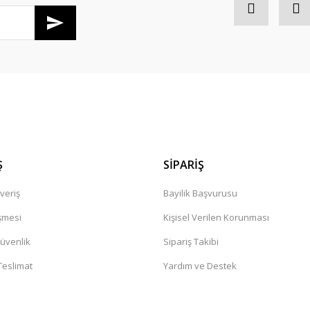
Gönder
Ş
SİPARİŞ
veriş
Bayilik Başvurusu
şmesi
Kişisel Verilen Korunması
Güvenlik
Sipariş Takibi
eslimat
Yardım ve Destek