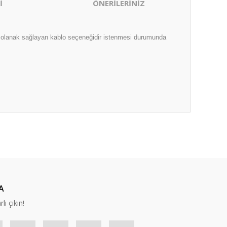
İ
ÖNERİLERİNİZ
a olanak sağlayan kablo seçeneğidir istenmesi durumunda
ıza iletebilirsiniz.
A
lı çıkın!