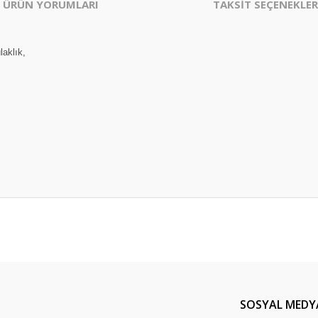
ÜRÜN YORUMLARI
TAKSİT SEÇENEKLER
aklık,
er konularda yetersiz gördüğünüz noktaları öneri formunu kullanarak tarafım
Bu ürüne ilk yorumu siz yapın!
Yorum Yaz
SOSYAL MEDY