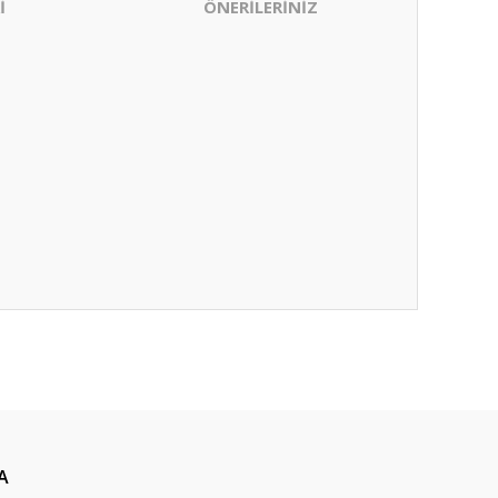
İ
ÖNERİLERİNİZ
ıza iletebilirsiniz.
A