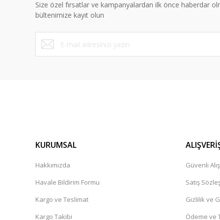
Size özel fırsatlar ve kampanyalardan ilk önce haberdar ol
Ürün fiyatı diğer sitelerden daha pahalı.
bültenimize kayıt olun
Bu ürüne benzer farklı alternatifler olmalı.
KURUMSAL
ALIŞVERİ
Hakkımızda
Güvenli Alış
Havale Bildirim Formu
Satış Sözle
Kargo ve Teslimat
Gizlilik ve 
Kargo Takibi
Ödeme ve T