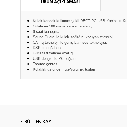
ÜRÜN AÇIKLAMASI
Kulak kancalı kullanım şekli DECT PC USB Kablosuz Kul
Ortalama 100 metre kapsama alanı,
6 saat konuşma,
Sound Guard ile kulak sağlığını koruyan teknoloji,
CAT-iq teknoloji ile geniş bant ses teknolojisi,
DSP ile doğal ses,
Gürültü filtreleme özelliği,
USB dongle ile PC bağlantı,
Taşıma çantası,
Kulaklık üstünde mute/volume, tuşları.
Bu ürünün fiyat bilgisi, resim, ürün açıklamalarında ve diğ
Görüş ve önerileriniz için teşekkür ederiz.
Ürün resmi kalitesiz, bozuk veya görüntülenemiyor.
Ürün açıklamasında eksik bilgiler bulunuyor.
E-BÜLTEN KAYIT
Ürün bilgilerinde hatalar bulunuyor.